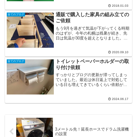
てに行列ができます。人気の商品ともな
2018.01.03
れば深夜や前日から並んでいることも珍
しくありません。目当ての商品のためと
通販で購入した家具の組み立ての
全てのブログ
はいえ、数時間、数十時間...
ご依頼
もう9月を過ぎて気温が下がってくる時期
のはずが、今年の札幌は残暑が続き、先
日は気温が30度を超えとなりました。い
つもはお盆を過ぎたあたりからぐっと涼
しくなり、むしろ肌寒さを感じてもいい
のですが・・・。暑いと体力は奪われま
2020.09.10
すし、仕事がしんどく...
トイレットペーパーホルダーの取
全てのブログ
り付け依頼
すっかりとブログの更新が滞ってしまっ
ていました。最近は休日返上で対処して
いる日も増えてきているくらい依頼が多
いです。体もしっかりと休めたいので、
簡易的なブログとなります。今日はトイ
レットペーパーホルダーの交換工事を行
2024.06.17
いました。もともとは金属...
3メートル先！延長ホースでドラム洗濯機
の設置