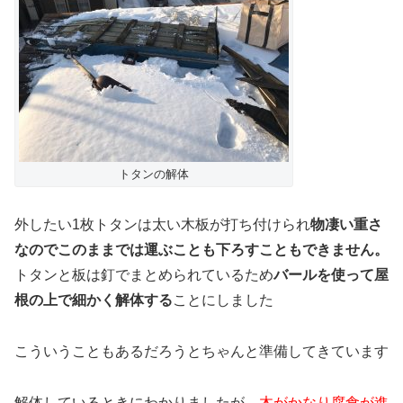
トタンの解体
外したい1枚トタンは太い木板が打ち付けられ
物凄い重さ
なのでこのままでは運ぶことも下ろすこともできません。
トタンと板は釘でまとめられているため
バールを使って屋
根の上で細かく解体する
ことにしました
こういうこともあるだろうとちゃんと準備してきています
解体しているときにわかりましたが、
木がかなり腐食が進