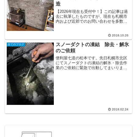
造
【2026年現在も受付中！】この記事は過
去に執筆したものですが、現在も札幌市
内および近郊でのお問い合わせを多数い
ただいております。今年も変わらず迅速
に対応しておりますので、お困りの方は
安心してお問い合わせください。便利屋
2018.10.26
七道です本日は札幌市...
スノーダクトの凍結 除去・解氷
全てのブログ
のご依頼
便利屋七道の松本です。先日札幌市北区
にてスノーダクトの凍結の解氷・除去作
業のご依頼に緊急で出動してまいりまし
た。油断していると天井から雨漏り…家
に深刻な被害をもたらす凍結。他人事で
はありませんよ！天井から雨漏り？スノ
ーダクトの排水口が凍結し...
2018.02.24