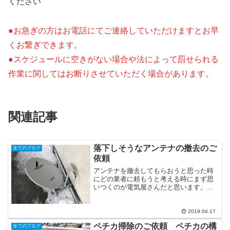
ください
●お急ぎの方はお電話にてご連絡していただけますとお早
くお繋ぎできます。
●スケジュールに空きがない場合や法によって罰せられる
作業に関してはお断りさせていただく場合があります。
関連記事
落下しそうなアンテナの撤去のご
全てのブログ
依頼
アンテナを撤去してもらおうと思った時
にどの業者に頼もうと考える時にまず思
いつくのが電気屋さんだと思います。し
かし、意外にも「撤去のみはやっていま
せん」と言われてしまったり、「○万円な
ら撤去します」と高額要求される場合が
2019.04.17
あります。高額となると...
ペチカ掃除のご依頼 ペチカの構
全てのブログ