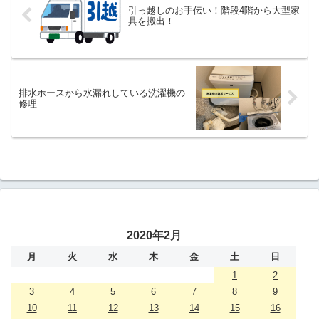
引っ越しのお手伝い！階段4階から大型家
具を搬出！
排水ホースから水漏れしている洗濯機の
修理
2020年2月
月
火
水
木
金
土
日
1
2
3
4
5
6
7
8
9
10
11
12
13
14
15
16