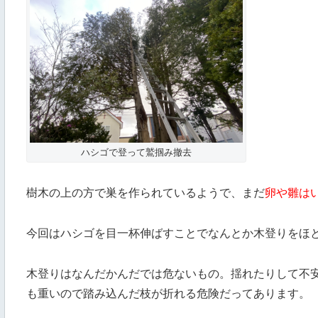
ハシゴで登って鷲掴み撤去
樹木の上の方で巣を作られているようで、まだ
卵や雛は
今回はハシゴを目一杯伸ばすことでなんとか木登りをほ
木登りはなんだかんだでは危ないもの。揺れたりして不
も重いので踏み込んだ枝が折れる危険だってあります。