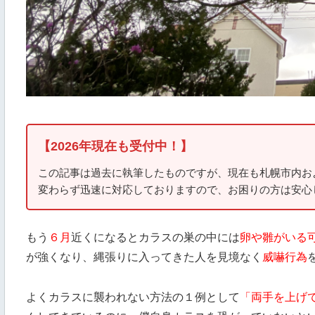
【2026年現在も受付中！】
この記事は過去に執筆したものですが、現在も札幌市内お
変わらず迅速に対応しておりますので、お困りの方は安心
もう
６月
近くになるとカラスの巣の中には
卵や雛がいる
が強くなり、縄張りに入ってきた人を見境なく
威嚇行為
よくカラスに襲われない方法の１例として
「両手を上げ