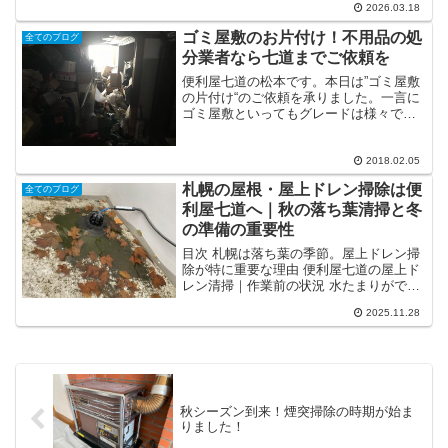
マンションや利便性の高い住宅が多いエ
2026.03.18
リアですが、日々忙しく過ごされている
方が多い街でもあります。「忙しくて大
ゴミ屋敷のお片付け！不用品の処
全てのブログ
掃除を逃してしまった」「...
分業者なら七道までご依頼を
便利屋七道の松本です。本日は”ゴミ屋敷
の片付け“のご依頼を承りました。一言に
ゴミ屋敷といってもグレードは様々で、
天井までモリモリとゴミが溜まっている
場合もあれば、お客様が謙遜？している
だけで、ただ散らかってるだけでゴミ屋
2018.02.05
敷や汚部屋とは言わな...
札幌の屋根・屋上ドレン掃除は便
全てのブログ
利屋七道へ｜秋の落ち葉清掃と冬
の準備の重要性
目次 札幌は落ち葉の季節。屋上ドレン掃
除が特に重要な理由 便利屋七道の屋上ド
レン清掃｜作業前の状況 水たまりができ
る原因と放置リスク 清掃後の変化｜排水
2025.11.28
が復活 秋のメンテナンスと冬の準備は今
が最適 屋根・屋上で気になる症状がある
方へ札幌は落...
秋シーズン到来！煙突掃除の時期が始ま
りました！