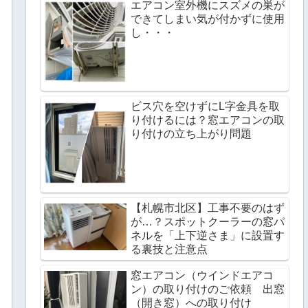
エアコン室外機にスズメの巣が
できてしまい気が付かずに使用
し・・・
ビス穴を空けずにL字金具を取
り付けるには？窓エアコンの取
り付けの立ち上がり問題
【札幌市北区】工事不要のはず
が…？スポットクーラーの窓パ
ネルを「上下逆さま」に設置す
る裏技と注意点
窓エアコン（ウインドエアコ
ン）の取り付けのご依頼 出窓
（開き窓）への取り付け