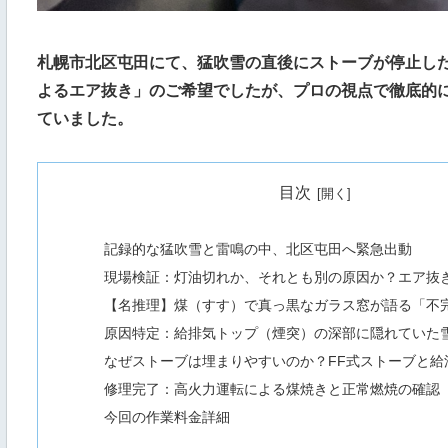
札幌市北区屯田にて、猛吹雪の直後にストーブが停止し
よるエア抜き」のご希望でしたが、プロの視点で徹底的
ていました。
目次
記録的な猛吹雪と雷鳴の中、北区屯田へ緊急出動
現場検証：灯油切れか、それとも別の原因か？エア抜
【名推理】煤（すす）で真っ黒なガラス窓が語る「不
原因特定：給排気トップ（煙突）の深部に隠れていた
なぜストーブは埋まりやすいのか？FF式ストーブと給
修理完了：高火力運転による煤焼きと正常燃焼の確認
今回の作業料金詳細