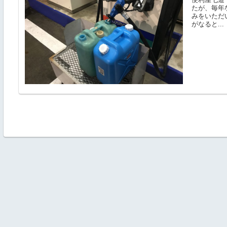
たが、毎年
みをいただ
がなると...