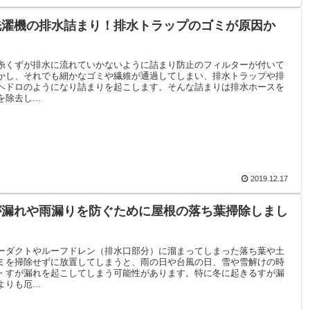
洗濯機の排水詰まり！排水トラップのゴミが原因か
糸くずが排水に流れていかないように詰まり防止のフィルターが付いて
かし、それでも細かなゴミや繊維が通過してしまい、排水トラップや排
ヘドロのようになり詰まりを起こします。そんな詰まりは排水ホースを
除去し...
2019.12.17
が漏れや雨漏りを防ぐために屋根の落ち葉掃除しまし
ーダクトやルーフドレン（排水口部分）に溜まってしまった落ち葉や土
ミを掃除せずに放置してしまうと、雨の日や台風の日、雪や雪解けの時
・すが漏れを起こしてしまう可能性があります。特に冬に起きるすが漏
りも厄...