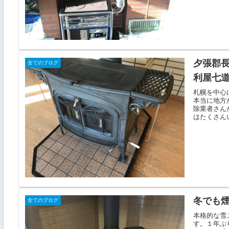
夕張郡
全てのブログ
利屋七
札幌を中心
本当に地方
除業者さん
はたくさんい
冬でも
全てのブログ
本格的な雪
す。１年ぶ