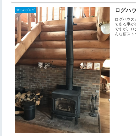
ログハ
全てのブログ
ログハウス
てある事が
ですが、ロ
んな薪ストー