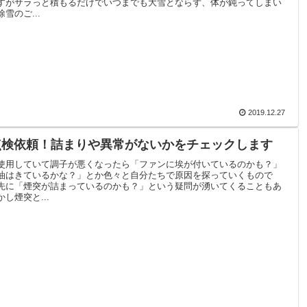
すがサラっと積もるだけでいつまでも大雪とならず、体が鈍ってしまい
雪のご...
2019.12.27
点検依頼！詰まりや異常がないかをチェックします
使用していて調子が悪くなったら「ファンに埃が付いているのかも？」
油はきているかな？」とか色々と自分たちで原因を探っていくもので
先に「煙突が詰まっているのかも？」という疑問が湧いてくることもあ
し煙突と...