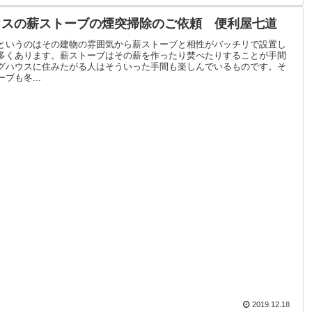
ウスの薪ストーブの煙突掃除のご依頼 便利屋七道
というのはその建物の雰囲気から薪ストーブと相性がバッチリで設置し
多くあります。薪ストーブはその薪を作ったり焚べたりすることが手間
グハウスに住みたがる人はそういった手間も楽しんでいるものです。そ
ブも冬...
2019.12.18