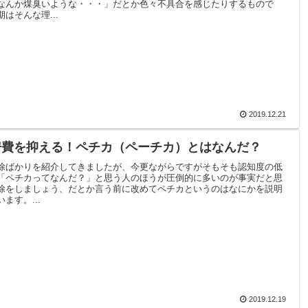
なんか煤臭いような・・・」だとか色々不具合を感じたりするもので
はそんな理...
2019.12.21
房費を抑える！ペチカ（ペーチカ）とはなんだ？
除ばかりを紹介してきましたが、今更ながらですがそもそも認知度の低
「ペチカってなんだ？」と思う人のほうが圧倒的に多いのが事実だと思
除をしましょう、だとか言う前に改めてペチカというのはなにかを説明
ます。...
2019.12.19