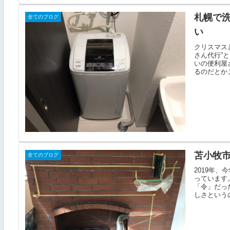
札幌で
全てのブログ
い
クリスマス
さん代行”
いの便利屋
るのだとかこ
苫小牧
全てのブログ
2019年
っています
「令」だっ
しさというの