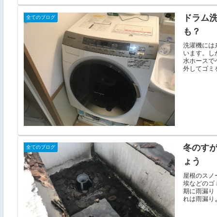
ドラム
全てのブログ
も？
洗濯機には
います。し
水ホースで
外してゴミを
冬のす
全てのブログ
ょう
屋根のスノ
埃などのゴ
期に雨漏り
れは雨漏りよ