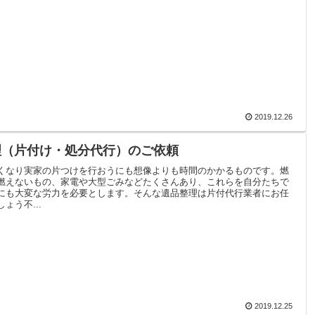
2019.12.26
理（片付け・処分代行）のご依頼
くなり実家の片つけを行おうにも想像よりも時間のかかるものです。燃
燃えないもの、家電や大型ごみなどたくさんあり、これらを自分たちで
にも大変な労力を必要とします。そんな遺品整理は片付代行業者にお任
ょう不...
2019.12.25