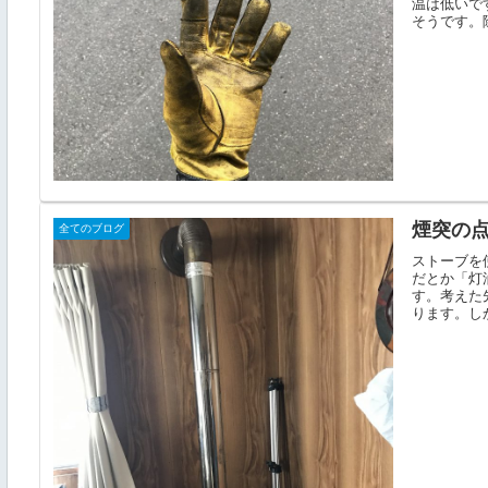
温は低いで
そうです。除
煙突の
全てのブログ
ストーブを
だとか「灯
す。考えた
ります。しか