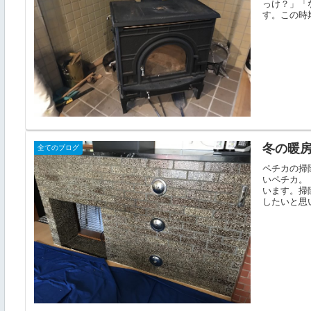
っけ？」「
す。この時期
冬の暖
全てのブログ
ペチカの掃
いペチカ。
います。掃
したいと思い