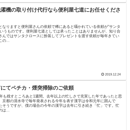
洗濯機の取り付け代行なら便利屋七道にお任せくださ
となりますと便利屋さんの依頼で稀にあると囁かれている依頼が“サンタ
というものです。便利屋七道としては承ったことはありませんが、知り合
さんではサンタクロースに扮装してプレゼントを渡す依頼が毎年きてい
の...
2019.12.24
市にてペチカ・煙突掃除のご依頼
、今年も残すところあと1週間。去年以上の忙しさで充実した年であったと思
。京都の清水寺で毎年発表される今年を表す漢字は令和元年に因んで
たそうですが、僕の場合の今年の漢字は去年に引き続き「忙」です。忙
は...