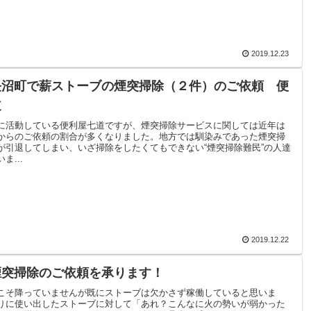
2019.12.23
長沼町で薪ストーブの煙突掃除（２件）のご依頼 便
道
に活動している便利屋七道ですが、煙突掃除サービスに関しては近年は
からのご依頼の割合が多くなりました。地方では馴染みであった煙突掃
が引退してしまい、いざ掃除をしたくてもできない“煙突掃除難民”の人達
ま...
2019.12.22
煙突掃除のご依頼を承ります！
こそ降っていませんが既にストーブは欠かさず稼働していると思いま
りに使い出したストーブに対して「あれ？こんなに火の勢いが弱かった