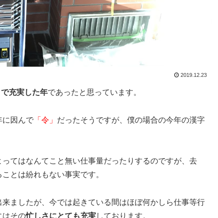
2019.12.23
さで充実した年
であったと思っています。
年に因んで
「令」
だったそうですが、僕の場合の今年の漢字
よってはなんてこと無い仕事量だったりするのですが、去
ることは紛れもない事実です。
出来ましたが、今では起きている間はほぼ何かしら仕事等行
にはその
忙しさにとても充実
しております。