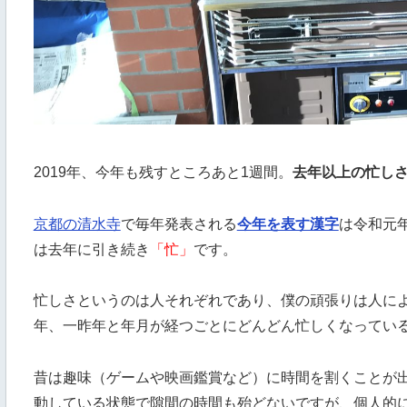
2019年、今年も残すところあと1週間。
去年以上の忙し
京都の清水寺
で毎年発表される
今年を表す漢字
は令和元
は去年に引き続き
「忙」
です。
忙しさというのは人それぞれであり、僕の頑張りは人に
年、一昨年と年月が経つごとにどんどん忙しくなってい
昔は趣味（ゲームや映画鑑賞など）に時間を割くことが
動している状態で隙間の時間も殆どないですが、個人的