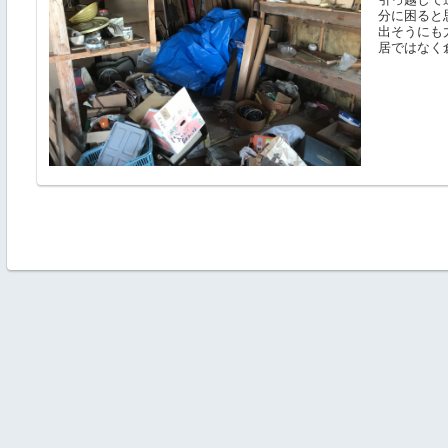
分に困ると
出そうにも
居ではなく倉