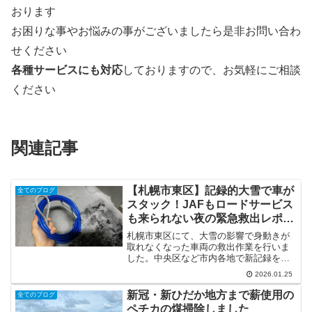
おります
お困りな事やお悩みの事がございましたら是非お問い合わ
せください
各種サービスにも対応
しておりますので、お気軽にご相談
ください
関連記事
【札幌市東区】記録的大雪で車が
全てのブログ
スタック！JAFもロードサービス
も来られない夜の緊急救出レポー
ト
札幌市東区にて、大雪の影響で身動きが
取れなくなった車両の救出作業を行いま
した。中央区など市内各地で新記録を塗
り替える記録的な積雪となり、ロードサ
2026.01.25
ービスが麻痺する中、途方に暮れていた
お客様のもとへ夜間緊急出動した一部始
新冠・新ひだか地方まで薪使用の
全てのブログ
終をお伝えします。目次 ...
ペチカの煤掃除しました