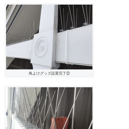
鳥よけグッズ設置完了②