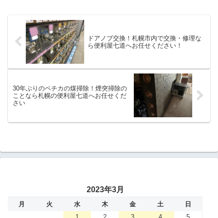
クや隣家を傷つけず、作業スタッフの安
全を確保しながらこの怪物...
ドアノブ交換！札幌市内で交換・修理な
ら便利屋七道へお任せください！
30年ぶりのペチカの煤掃除！煙突掃除の
ことなら札幌の便利屋七道へお任せくだ
さい
2023年3月
月
火
水
木
金
土
日
1
2
3
4
5