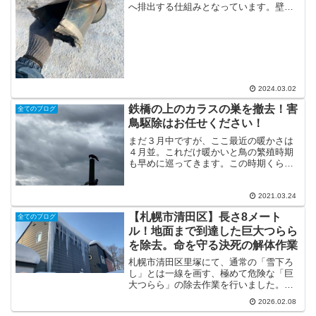
へ排出する仕組みとなっています。壁か
ら出てきた煙突はもちろん固定されてい
るのですが、紫外線や結露による劣化、
雨風、台風、雪などが原因で破損するこ
とがよくあります。今回修...
2024.03.02
鉄橋の上のカラスの巣を撤去！害
全てのブログ
鳥駆除はお任せください！
まだ３月中ですが、ここ最近の暖かさは
４月並。これだけ暖かいと鳥の繁殖時期
も早めに巡ってきます。この時期くらい
からはカラスやスズメの駆除のご相談が
増えてきます。特にカラスは繁殖に備え
て巣作りし始めている個体も増えてきま
2021.03.24
す。（昨シーズンも３月中...
【札幌市清田区】長さ8メート
全てのブログ
ル！地面まで到達した巨大つらら
を除去。命を守る決死の解体作業
札幌市清田区里塚にて、通常の「雪下ろ
し」とは一線を画す、極めて危険な「巨
大つらら」の除去作業を行いました。屋
根の軒先から地面まで繋がってしまった
2026.02.08
氷の柱は、まさに自然の脅威。灯油タン