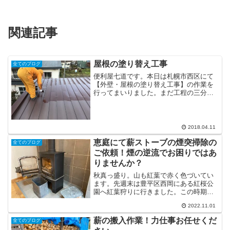
関連記事
屋根の塗り替え工事
全てのブログ
便利屋七道です。本日は札幌市西区にて
【外壁・屋根の塗り替え工事】の作業を
行ってまいりました。まだ工程の三分の
一も終わっていないので、全ての施工が
完了次第ブログにて詳しく記載したいと
思いますので、今回は中途半端なブログ
となります。ここ最近は雨...
2018.04.11
恵庭にて薪ストーブの煙突掃除の
全てのブログ
ご依頼！煙の逆流でお困りではあ
りませんか？
秋真っ盛り。山も紅葉で赤く色づいてい
ます。先週末は豊平区西岡にある紅桜公
園へ紅葉狩りに行きました。この時期は
キッチンカーも何台もやってきているの
2022.11.01
で食事も兼ねて毎年訪れています。秋は
食べ物も美味しいですし、色々と食べ歩
薪の搬入作業！力仕事お任せくだ
全てのブログ
きもしたいところです。（...