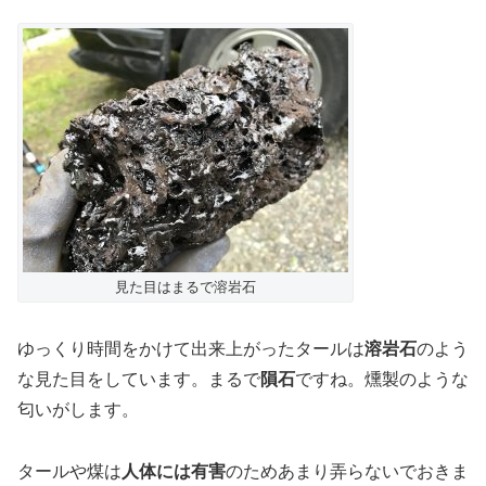
見た目はまるで溶岩石
ゆっくり時間をかけて出来上がったタールは
溶岩石
のよう
な見た目をしています。まるで
隕石
ですね。燻製のような
匂いがします。
タールや煤は
人体には有害
のためあまり弄らないでおきま