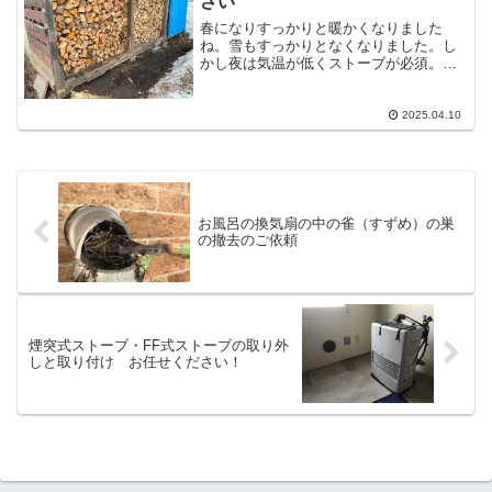
さい
春になりすっかりと暖かくなりました
ね。雪もすっかりとなくなりました。し
かし夜は気温が低くストーブが必須。寒
暖差が激しいため体調不良を起こしやす
い季節でもあります。僕ももう２０代で
はないので、たとえ元気であろうと無茶
2025.04.10
はできません。体調管理は大...
お風呂の換気扇の中の雀（すずめ）の巣
の撤去のご依頼
煙突式ストーブ・FF式ストーブの取り外
しと取り付け お任せください！