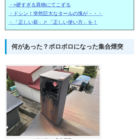
・>硬すぎる異物にてこずる
・ドシン！突然巨大なタールの塊が・・・
・「正しい薪」と「正しい使い方」を！
何があった？ボロボロになった集合煙突