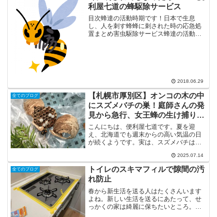
利屋七道の蜂駆除サービス
目次蜂達の活動時期です！日本で生息
し、人を刺す蜂蜂に刺された時の応急処
置まとめ害虫駆除サービス蜂達の活動時
期です！5月～11月にかけて活動する蜂
達。蜂の巣は庭木や屋根の軒先など、い
つの間にかが作られているできていて驚
くことがあります。蜂駆除...
2018.06.29
【札幌市厚別区】オンコの木の中
全てのブログ
にスズメバチの巣！庭師さんの発
見から急行、女王蜂の生け捕りま
で初期駆除レポート
こんにちは、便利屋七道です。夏を迎
え、北海道でも週末からの高い気温の日
が続くようです。実は、スズメバチは
「猛暑の年」ほど活動が非常に活発にな
2025.07.14
り、その数も大幅に増加する傾向があり
ます。そのため、これからの季節はスズ
トイレのスキマフィルで隙間の汚
全てのブログ
メバチによる被害や駆除のお問...
れ防止
春から新生活を送る人はたくさんいます
よね。新しい生活を送るにあたって、せ
っかくの家は綺麗に保ちたいところ。部
屋を清潔に保つには日々の掃除をするの