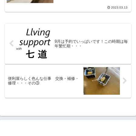
は当たり前ですが、その掃除も予め少し
の工夫をしておけばやりやすくなりま
2023.03.13
す。トイレのスキマフィルで...
9月は予約でいっぱいです！この時期は毎
年繁忙期・・・
便利屋らしく色んな仕事 交換・補修・
修理・・・その③